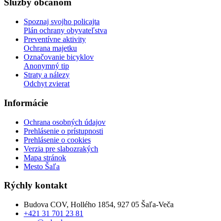
Služby občanom
Spoznaj svojho policajta
Plán ochrany obyvateľstva
Preventívne aktivity
Ochrana majetku
Označovanie bicyklov
Anonymný tip
Straty a nálezy
Odchyt zvierat
Informácie
Ochrana osobných údajov
Prehlásenie o prístupnosti
Prehlásenie o cookies
Verzia pre slabozrakých
Mapa stránok
Mesto Šaľa
Rýchly kontakt
Budova COV, Hollého 1854, 927 05 Šaľa-Veča
+421 31 701 23 81