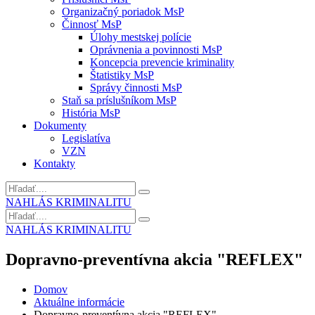
Organizačný poriadok MsP
Činnosť MsP
Úlohy mestskej polície
Oprávnenia a povinnosti MsP
Koncepcia prevencie kriminality
Štatistiky MsP
Správy činnosti MsP
Staň sa príslušníkom MsP
História MsP
Dokumenty
Legislatíva
VZN
Kontakty
NAHLÁS KRIMINALITU
NAHLÁS KRIMINALITU
Dopravno-preventívna akcia "REFLEX"
Domov
Aktuálne informácie
Dopravno-preventívna akcia "REFLEX"