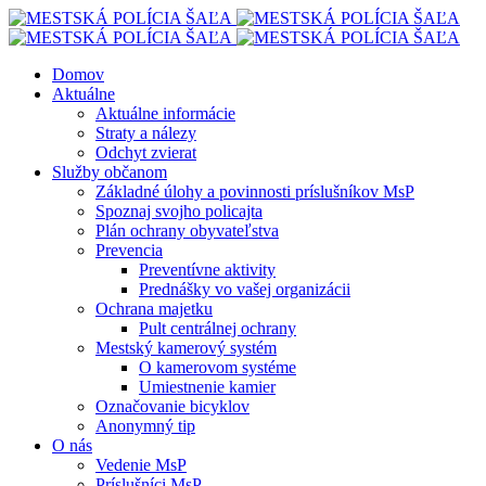
Domov
Aktuálne
Aktuálne informácie
Straty a nálezy
Odchyt zvierat
Služby občanom
Základné úlohy a povinnosti príslušníkov MsP
Spoznaj svojho policajta
Plán ochrany obyvateľstva
Prevencia
Preventívne aktivity
Prednášky vo vašej organizácii
Ochrana majetku
Pult centrálnej ochrany
Mestský kamerový systém
O kamerovom systéme
Umiestnenie kamier
Označovanie bicyklov
Anonymný tip
O nás
Vedenie MsP
Príslušníci MsP